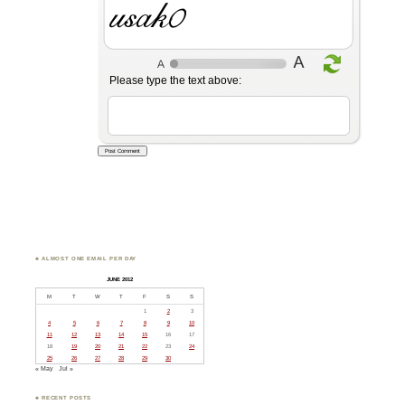
DSIuL
Please type the text above:
♣ ALMOST ONE EMAIL PER DAY
JUNE 2012
M
T
W
T
F
S
S
1
2
3
4
5
6
7
8
9
10
11
12
13
14
15
16
17
18
19
20
21
22
23
24
25
26
27
28
29
30
« May
Jul »
♣ RECENT POSTS