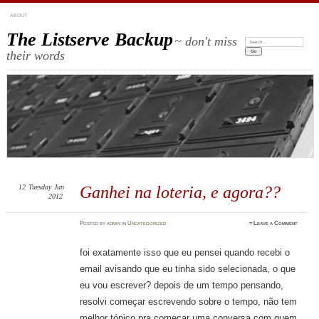
ABOUT
The Listserve Backup
~ don't miss
Search:
their words
12
Tuesday
Jun
Ganhei na loteria, e agora??
2012
Posted
by
admin
in
Uncategorized
≈
Leave a Comment
foi exatamente isso que eu pensei quando recebi o
email avisando que eu tinha sido selecionada, o que
eu vou escrever? depois de um tempo pensando,
resolvi começar escrevendo sobre o tempo, não tem
melhor tópico pra começar uma conversa com quem