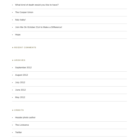
What kind of death would you like to have?
The Cooper Union
Italy baby!
Join Me On October 21st to Make a Difference!
Hope
♣ RECENT COMMENTS
♣ ARCHIVES
September 2012
August 2012
July 2012
June 2012
May 2012
♣ CREDITS
Header photo author
The Listserve
Twitter