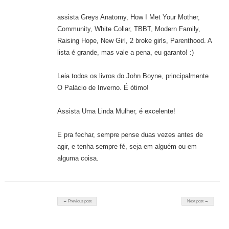
assista Greys Anatomy, How I Met Your Mother,
Community, White Collar, TBBT, Modern Family,
Raising Hope, New Girl, 2 broke girls, Parenthood. A
lista é grande, mas vale a pena, eu garanto! :)
Leia todos os livros do John Boyne, principalmente
O Palácio de Inverno. É ótimo!
Assista Uma Linda Mulher, é excelente!
E pra fechar, sempre pense duas vezes antes de
agir, e tenha sempre fé, seja em alguém ou em
alguma coisa.
Post navigation
← Previous post
Next post →